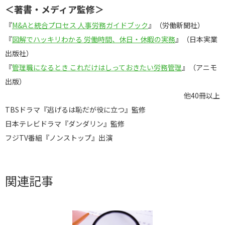
＜著書・メディア監修＞
『
M&Aと統合プロセス 人事労務ガイドブック
』（労働新聞社）
『
図解でハッキリわかる 労働時間、休日・休暇の実務
』（日本実業
出版社）
『
管理職になるとき これだけはしっておきたい労務管理
』（アニモ
出版）
他40冊以上
TBSドラマ『逃げるは恥だが役に立つ』監修
日本テレビドラマ『ダンダリン』監修
フジTV番組『ノンストップ』出演
関連記事